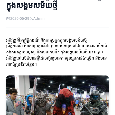
ក្នុងសង្គមសម័យថ្មី
2026-06-29
Admin
អភិវឌ្ឍន៍នៃព្រឹត្តិការណ៍ និងការប្រកួតក្នុងសង្គមសម័យថ្មី
ព្រឹត្តិការណ៍ និងការប្រកួតគឺជាប្រភេទសកម្មភាពដែលមានសារៈសំខាន់
ក្នុងការតភ្ជាប់មនុស្ស និងសហគមន៍។ ក្នុងសង្គមសម័យថ្មីនេះ វាបាន
អភិវឌ្ឍទៅលើជំហានថ្មីដែលធ្វើឲ្យមានការចូលរួមកាន់តែច្រើន និងមាន
ភាពច្នៃប្រឌិតបន្ថែម។