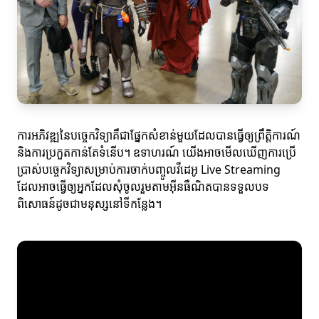
ការអភិវឌ្ឍនៃបច្ចេកវិទ្យាគឺជាផ្នែកសំខាន់មួយដែលបានធ្វើឲ្យព្រឹត្តិការណ៍
និងការប្រកួតកាន់តែទំនើប។ ឧទាហរណ៍ យើងអាចមើលឃើញការប្រើ
ប្រាស់បច្ចេកវិទ្យាសម្រាប់ការចាក់បញ្ចូលវីដេអូ Live Streaming
ដែលអាចធ្វើឲ្យអ្នកដែលសុំចូលរួមតាមអ៊ីនធឺណិតបានទទួលបទ
ពិសោធន៍ដូចជាមនុស្សនៅទីកន្លែង។