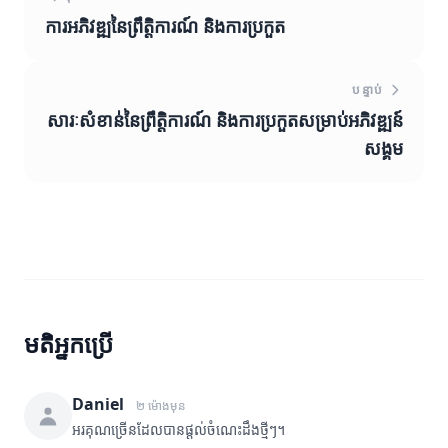
ការអភិវឌ្ឍនៃព្រឹត្តិការណ៍ និងការប្រកួត
បន្ទាប់
សារៈសំខាន់នៃព្រឹត្តិការណ៍ និងការប្រកួតសម្រាប់អភិវឌ្ឍន៍
សង្គម
មតិអ្នកប្រើ
Daniel
២ ម៉ោងមុន
អរគុណច្រើនដែលបានផ្តល់ចំណេះដឹងថ្មីៗ។