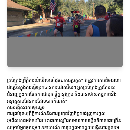
គ្រប់គ្រងព្រឹត្តិការណ៍មើលទៅដូចជាការប្រកួត។ វាត្រូវការការពិចារណា
ជាច្រើនក្នុងការធ្វើឲ្យរកបានការជោគជ័យ។ អ្នកគ្រប់គ្រងត្រូវតែមាន
ជំនាញក្នុងការផែនការជាមុន ផ្គុំគ្នានូវក្រុម និងធានាថាសកម្មភាពនឹង
អនុវត្តតាមផែនការដែលបានកំណត់។
ការបង្កើតនូវការចូលរួម
ការគ្រប់គ្រងព្រឹត្តិការណ៍និងការប្រកួតវិញក៏ជួយជំរុញការចូល
រួមពីសហគមន៍ផងដែរ។ វាជាការល្អដែលមានការបង្កើតឱកាសជាច្រើន
សម្រាប់អ្នកចូលរួម។ ឧទាហរណ៍ ការប្រកួតអាចជួយបង្កើនការចូលរួម