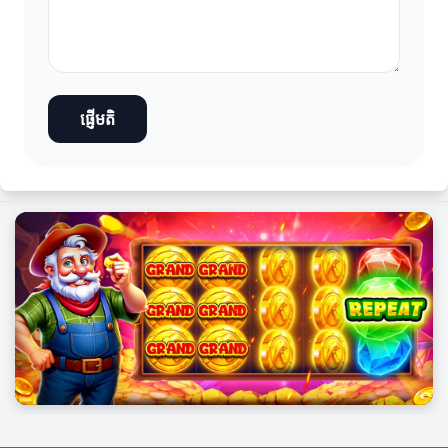
ផ្ញើមតិ