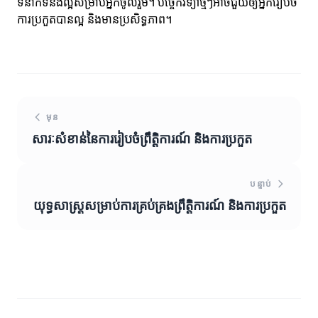
ទំនាក់ទំនងល្អសម្រាប់អ្នកចូលរួម។ បច្ចេកវិទ្យាថ្មីៗអាចជួយឲ្យអ្នករៀបចំ
ការប្រកួតបានល្អ និងមានប្រសិទ្ធភាព។
មុន
សារៈសំខាន់នៃការរៀបចំព្រឹត្តិការណ៍ និងការប្រកួត
បន្ទាប់
យុទ្ធសាស្ត្រ​សម្រាប់​ការ​គ្រប់គ្រង​ព្រឹត្តិការណ៍ និងការប្រកួត