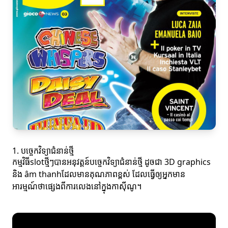
1. បច្ចេកវិទ្យាជំនាន់ថ្មី
កម្មវិធីslotថ្មីៗបានអនុវត្តន៍បច្ចេកវិទ្យាជំនាន់ថ្មី ដូចជា 3D graphics
និង âm thanhដែលមានគុណភាពខ្ពស់ ដែលធ្វើឲ្យអ្នកមាន
អារម្មណ៍ថាផ្សេងពីការលេងនៅក្នុងកាស៊ីណូ។