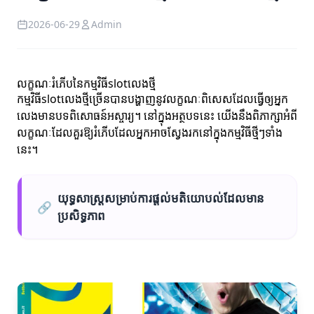
2026-06-29
Admin
លក្ខណៈរំភើបនៃកម្មវិធីslotលេងថ្មី
កម្មវិធីslotលេងថ្មីច្រើនបានបង្ហាញនូវលក្ខណៈពិសេសដែលធ្វើឲ្យអ្នក
លេងមានបទពិសោធន៍អស្ចារ្យ។ នៅក្នុងអត្ថបទនេះ យើងនឹងពិភាក្សាអំពី
លក្ខណៈដែលគួរឱ្យរំភើបដែលអ្នកអាចស្វែងរកនៅក្នុងកម្មវិធីថ្មីៗទាំង
នេះ។
យុទ្ធសាស្ត្រសម្រាប់ការផ្តល់មតិយោបល់ដែលមាន
🔗
ប្រសិទ្ធភាព