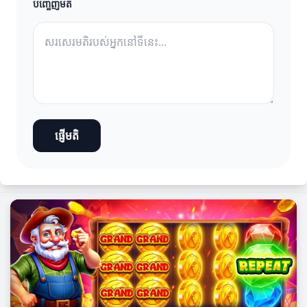
បញ្ចេញមតិ
ផ្ញើមតិ