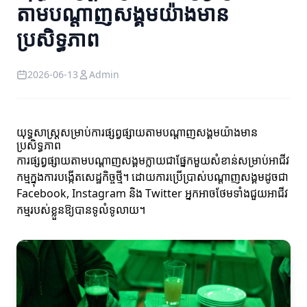
តាមបណ្តាញសង្គមយ៉ាងមាន
ប្រសិទ្ធភាព
2026-06-13
Admin
យុទ្ធសាស្ត្រសម្រាប់ការផ្សព្វផ្សាយតាមបណ្តាញសង្គមយ៉ាងមាន
ប្រសិទ្ធភាព
ការផ្សព្វផ្សាយតាមបណ្តាញសង្គមក្លាយជាផ្នែកមួយសំខាន់សម្រាប់អាជីវ
កម្មក្នុងការបង្កើតសេដ្ឋកិច្ចថ្មី។ ដោយការប្រើប្រាស់បណ្តាញសង្គមដូចជា
Facebook, Instagram និង Twitter អ្នកអាចថែមទាំងជួយអាជីវ
កម្មរបស់ខ្លួនឱ្យបានទូលំទូលាយ។