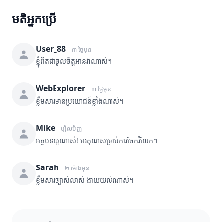
មតិអ្នកប្រើ
User_88
៣ ថ្ងៃមុន
ខ្ញុំពិតជាចូលចិត្តអានវាណាស់។
WebExplorer
៣ ថ្ងៃមុន
ខ្លឹមសារមានប្រយោជន៍ខ្លាំងណាស់។
Mike
ម្សិលមិញ
អត្ថបទល្អណាស់! អរគុណសម្រាប់ការចែករំលែក។
Sarah
២ ម៉ោងមុន
ខ្លឹមសារច្បាស់លាស់ ងាយយល់ណាស់។