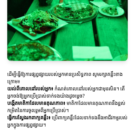
ដើម្បីធ្វើឱ្យការផ្សព្វផ្សាយរបស់អ្នកមានប្រសិទ្ធភាព សូមរក្សាគន្លឹះខាង
ក្រោម៖
យល់ពីគោលដៅរបស់អ្នក៖
កំណត់គោលដៅរបស់អ្នកជាមុនសិន។ តើ
អ្នកចង់ឱ្យអ្នកប្រើប្រាស់ទាក់ទងយ៉ាងដូចម្តេច?
បង្កើតមាតិកាដែលមានគុណភាព៖
មាតិកាដែលមានគុណភាពនឹងខ្ពស់
កម្រិតនៃការចូលរួមពីអ្នកប្រើប្រាស់។
ធ្វើការស្វែងរកពាក្យគន្លឹះ៖
ប្រើពាក្យគន្លឹះដែលទាក់ទងនឹងអាជីវកម្មរបស់
អ្នកក្នុងការផ្សព្វផ្សាយ។