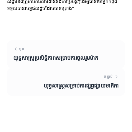
សង្គមនឹងត្រូវការការតាមដាននិងកែប្រែបន្តៗដើម្បីធានាថាអ្នកកំពុង
ទទួលបានលទ្ធផលដូចដែលបានគ្រោង។
មុន
យុទ្ធសាស្ត្រប្រសិទ្ធិភាពសម្រាប់ការចូលរួមម៉ាក
បន្ទាប់
យុទ្ធសាស្ត្រសម្រាប់ការផ្សព្វផ្សាយមាតិកា