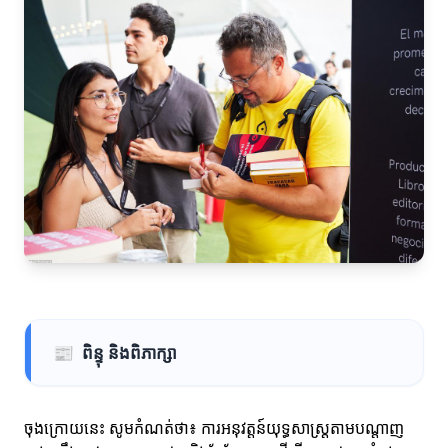
📰
ពិន្ទុ និងពិភាក្សា
ចុងក្រោយនេះ សូមកំណត់ថា៖ ការអនុវត្តន៍យុទ្ធសាស្ត្រតាមបណ្តាញ