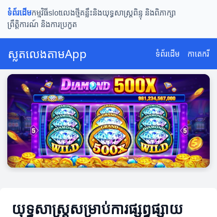
ទំព័រដើម
កម្មវិធីslotលេងថ្មី
គន្លឹះនិងយុទ្ធសាស្ត្រ
ពិន្ទុ និងពិភាក្សា
ព្រឹត្តិការណ៍ និងការប្រកួត
ស្លតលេងតាមApp
ទំព័រដើម
កាតេករី
យុទ្ធសាស្ត្រសម្រាប់ការផ្សព្វផ្សាយ