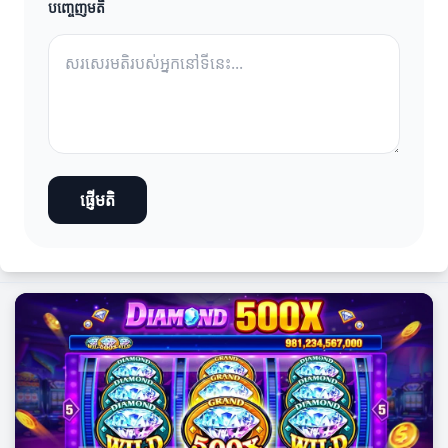
បញ្ចេញមតិ
ផ្ញើមតិ