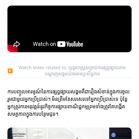
Watch Video related to: យុទ្ធសាស្ត្រសម្រាប់ការផ្សព្វផ្សាយតាម
▶
បណ្តាញសង្គមយ៉ាងមានប្រសិទ្ធភាព
ការបញ្ចូលអារម្មណ៍នៃការផ្សព្វផ្សាយសង្គមគឺជារឿងសំខាន់ក្នុងការចូល
រួមជាមួយអ្នកប្រើប្រាស់។ មិនត្រឹមតែសរសេរទៅអ្នកប្រើប្រាស់ទេ ប៉ុន្តែ
អ្នកត្រូវការអនុវត្តន៍នូវកិច្ចការផ្សាយពាណិជ្ជកម្មព្រមទាំងត្រូវតែបង្កើត
សមត្ថភាពក្នុងការបន្ថែមជូន។