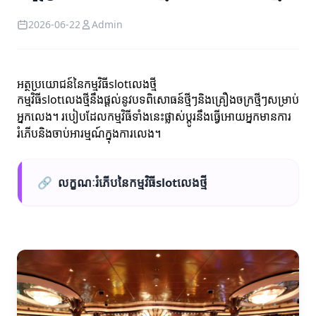
2026-06-22
Admin
អត្ថប្រយោជន៍នៃកម្មវិធីslotលេងថ្មី
កម្មវិធីslotលេងថ្មីនឹងផ្ដល់នូវបទពិសោធន៍ថ្មីៗនិងគ្រឿងចក្រថ្មីៗសម្រាប់
អ្នកលេង។ របៀបដែលកម្មវិធីទាំងនេះផ្លាស់ប្តូរនឹងធ្វើអោយអ្នកមានការ
រំភើបនិងចាប់អារម្មណ៍ក្នុងការលេង។
🔗
លក្ខណៈរំភើបនៃកម្មវិធីslotលេងថ្មី