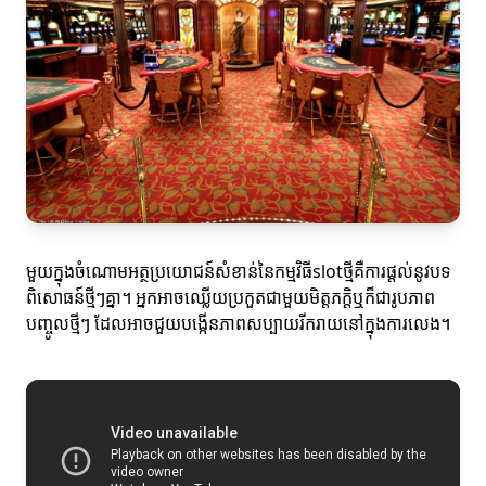
មួយក្នុងចំណោមអត្ថប្រយោជន៍សំខាន់នៃកម្មវិធីslotថ្មីគឺការផ្ដល់នូវបទ
ពិសោធន៍ថ្មីៗគ្នា។ អ្នកអាចឈ្លើយប្រកួតជាមួយមិត្តភក្ដិឬក៏ជារូបភាព
បញ្ចូលថ្មីៗ ដែលអាចជួយបង្កើនភាពសប្បាយរីករាយនៅក្នុងការលេង។