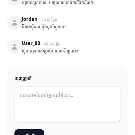
អត្ថបទល្អណាស់! អរគុណសម្រាប់ការចែករំលែក។
Jordan
១០ នាទីមុន
ពិតជាអ្វីដែលខ្ញុំកំពុងស្វែងរក។
User_88
មុននេះបន្តិច
សូមអរគុណសម្រាប់ព័ត៌មានដ៏ល្អនេះ។
បញ្ចេញមតិ