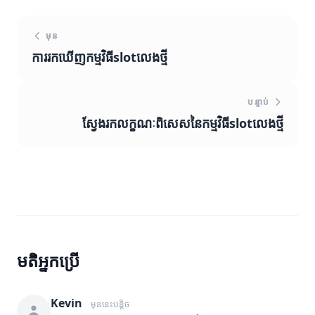
មុន
ការរកឃើញកម្មវិធីslotលេងថ្មី
បន្ទាប់
ស្វែងរកលក្ខណៈពិសេសនៃកម្មវិធីslotលេងថ្មី
មតិអ្នកប្រើ
Kevin
មុននេះបន្តិច